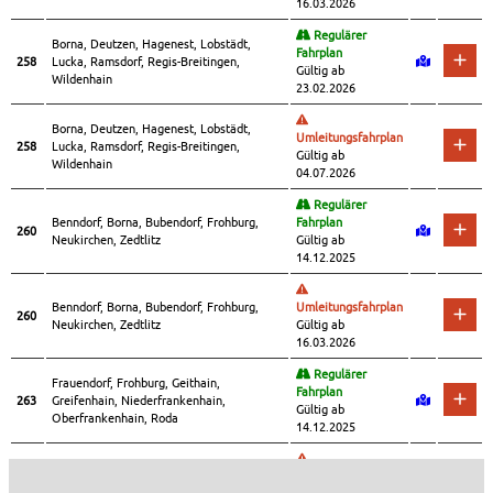
16.03.2026
Regulärer
Borna, Deutzen, Hagenest, Lobstädt,
Fahrplan
258
Lucka, Ramsdorf, Regis-Breitingen,
Gültig ab
Wildenhain
23.02.2026
Borna, Deutzen, Hagenest, Lobstädt,
Umleitungsfahrplan
258
Lucka, Ramsdorf, Regis-Breitingen,
Gültig ab
Wildenhain
04.07.2026
Regulärer
Benndorf, Borna, Bubendorf, Frohburg,
Fahrplan
260
Neukirchen, Zedtlitz
Gültig ab
14.12.2025
Benndorf, Borna, Bubendorf, Frohburg,
Umleitungsfahrplan
260
Neukirchen, Zedtlitz
Gültig ab
16.03.2026
Regulärer
Frauendorf, Frohburg, Geithain,
Fahrplan
263
Greifenhain, Niederfrankenhain,
Gültig ab
Oberfrankenhain, Roda
14.12.2025
Frauendorf, Frohburg, Geithain,
Umleitungsfahrplan
263
Greifenhain, Niederfrankenhain,
Gültig ab